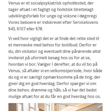
Venus er et socialpsykiatrisk opholdssted, der
tager afsæt i et fagligt og holistisk tilrettelagt
udviklingsforløb for unge og voksne i døgnregi.
Vores beboere er indskrevet efter Servicelovens
§43, §107 eller §78.
Vi ved hvor vigtigt det er at finde det rette sted til
et menneske med behov for botilbud. Derfor er
du, din visitator og eventuelt dine pårørende altid
inviteret på uformelt besøg hos os for at se,
hvordan vi bor. Vælger I derefter, at du vil bo på
Venus, så aftaler vi en velkomstperiode, hvor både
du og vi er særligt opmærksomme på de ting, der
giver dig en god hverdag. Derfor spørger vi om
dine behov, drømme og håb, så vi har det bedst
mulige afsæt for at du får en god hverdag hos os.